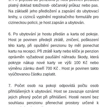
platný doklad totožnosti- občanský průkaz nebo pas.
Na základě jeho předložení a
zapsání do ubytovací
knihy, u cizinců
vyplnění registračního formuláře
pro
cizineckou policii,
je
host
zapsán a ubytován.
6. Po ubytování je hostu předán
a karta od pokoje
.
Host je povinen předejít ztrátě, zničení, poškození
této karty
, při opuštění penzionu
by měl ponechat
kartu
na recepci. Při ztrátě
karty
nebo klíče
je penzion
oprávněn vyžadovat
paušální
náhradu škody, která
pokryje
nákup nové karty ve výši 100 Kč nebo
výměnu zámku dveří
700 Kč
.
Host je povinen takto
vyúčtovanou částku zaplatit.
7. Počet osob na pokoji odpovídá počtu osob
přihlášených k ubytování. Host se zavazuje oznámit
jejich přesný počet při přihlášení. Hosté nesmí bez
souhlasu penzionu přenechat prostory určené k