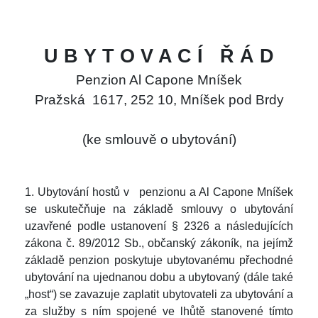
U B Y T O V A C Í Ř Á D
Penzion
Al Capone Mníšek
Pražská 1617, 252 10, Mníšek pod Brdy
(ke smlouvě o ubytování)
1. Ubytování hostů v
penzionu
a
Al Capone Mníšek
se uskutečňuje na základě smlouvy o ubytování
uzavřené podle ustanovení § 2326 a následujících
zákona č. 89/2012 Sb., občanský zákoník, na jejímž
základě penzion poskytuje ubytovanému přechodné
ubytování na ujednanou dobu a ubytovaný (dále také
„host“) se zavazuje zaplatit ubytovateli za ubytování a
za služby s ním spojené ve lhůtě stanovené tímto