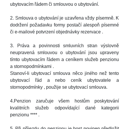
ubytovacím řádem či smlouvou o ubytování.
2. Smlouva o ubytování je uzavřena vždy písemně. K
dodržení požadavku formy postačí alespoň písemné
či e-mailové potvrzení objednávky rezervac
e
.
3. Práva a povinnosti smluvních stran výslovně
neupravená smlouvou o ubytování jsou upraveny
tímto ubytovacím řádem a ceníkem služeb penzionu
a
stornopodmínkami
.
Stanoví-li ubytovací smlouva něco jiného než tento
ubytovací řád a nebo ceník ubytovatele
a
stornopodmínky
, použije se ubytovací smlouva.
4.Penzion zaručuje všem hostům poskytování
kvalitních služeb odpovídající dané kategorii
penzionu
**
*
*
.
5. Při příjezdu do penzionu je host povinen předložit